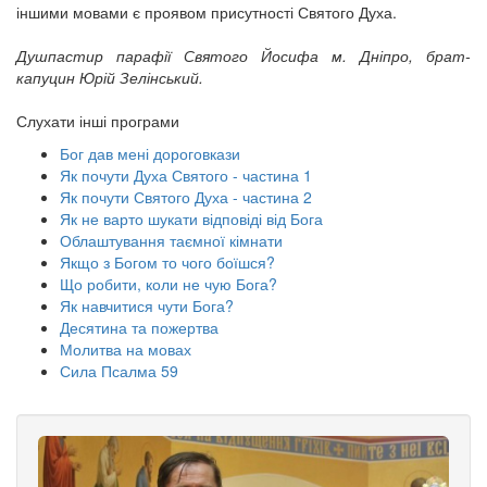
іншими мовами є проявом присутності Святого Духа.
Душпастир парафії Святого Йосифа м. Дніпро, брат-
капуцин Юрій Зелінський.
Слухати інші програми
Бог дав мені дороговкази
Як почути Духа Святого - частина 1
Як почути Святого Духа - частина 2
Як не варто шукати відповіді від Бога
Облаштування таємної кімнати
Якщо з Богом то чого боїшся?
Що робити, коли не чую Бога?
Як навчитися чути Бога?
Десятина та пожертва
Молитва на мовах
Сила Псалма 59