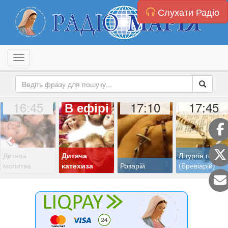
Слухати Радіо
Toggle navigation
16:45
17:10
17:45
В ефірі
Дитяча
Дитяча
Літургія годин
молитва
катехиза
Розарій
(Бревіарій)