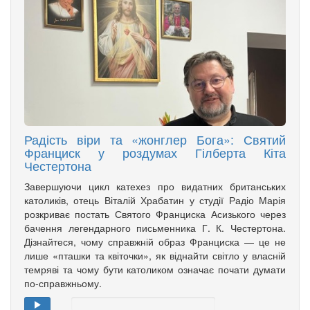
Радість віри та «жонглер Бога»: Святий
Франциск у роздумах Гілберта Кіта
Честертона
Завершуючи цикл катехез про видатних британських
католиків, отець Віталій Храбатин у студії Радіо Марія
розкриває постать Святого Франциска Асизького через
бачення легендарного письменника Г. К. Честертона.
Дізнайтеся, чому справжній образ Франциска — це не
лише «пташки та квіточки», як віднайти світло у власній
темряві та чому бути католиком означає почати думати
по-справжньому.