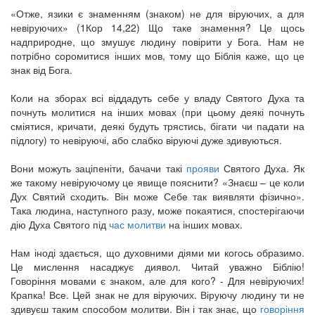
«Отже, язики є знаменням (знаком) не для віруючих, а для
невіруючих» (1Кор 14,22) Що таке знамення? Це щось
надприродне, що змушує людину повірити у Бога. Нам не
потрібно соромитися інших мов, тому що Біблія каже, що це
знак від Бога.
Коли на зборах всі віддадуть себе у владу Святого Духа та
почнуть молитися на інших мовах (при цьому деякі почнуть
сміятися, кричати, деякі будуть трястись, бігати чи падати на
підлогу) то невіруючі, або слабко віруючі дуже здивуються.
Вони можуть заціпеніти, бачачи такі
прояви
Святого Духа. Як
же такому невіруючому це явище пояснити? «Знаєш – це коли
Дух Святий сходить. Він може Себе так виявляти фізично».
Така людина, наступного разу, може покаятися, спостерігаючи
дію Духа Святого під
час молитви
на інших мовах.
Нам іноді здається, що духовними діями ми когось образимо.
Це мислення насаджує диявол. Читай уважно Біблію!
Говоріння мовами є знаком, але для кого? - Для невіруючих!
Крапка! Все. Цей знак не для віруючих. Віруючу людину ти не
здивуєш таким способом молитви. Він і так знає, що
говоріння