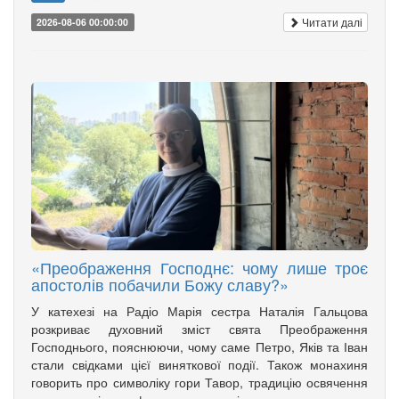
Читати далі
2026-08-06 00:00:00
«Преображення Господнє: чому лише троє
апостолів побачили Божу славу?»
У катехезі на Радіо Марія сестра Наталія Гальцова
розкриває духовний зміст свята Преображення
Господнього, пояснюючи, чому саме Петро, Яків та Іван
стали свідками цієї виняткової події. Також монахиня
говорить про символіку гори Тавор, традицію освячення