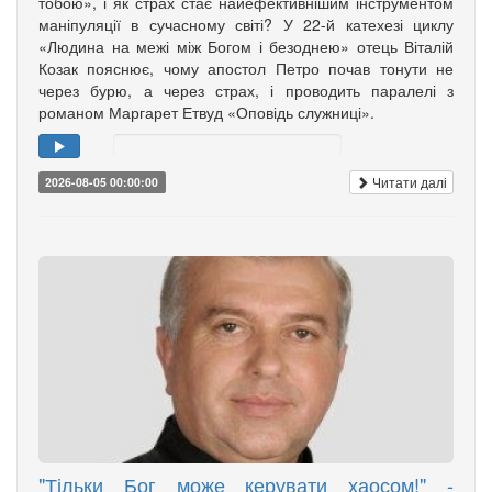
тобою», і як страх стає найефективнішим інструментом
маніпуляції в сучасному світі? У 22-й катехезі циклу
«Людина на межі між Богом і безоднею» отець Віталій
Козак пояснює, чому апостол Петро почав тонути не
через бурю, а через страх, і проводить паралелі з
романом Маргарет Етвуд «Оповідь служниці».
Читати далі
2026-08-05 00:00:00
"Тільки Бог може керувати хаосом!" -