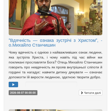
"Вдячність — ознака зустрічі з Христом", -
о.Михайло Станчишин
Чому вдячність є однією з найважливіших ознак людини,
яка зустріла Христа, і чому навіть під час війни ми
покликані прославляти Бога? Отець Михайло Станчишин
говорить про невдячність як прояв внутрішньої сліпоти й
гордині та нагадує: навчити дитину дякувати — означає
допомогти їй вирости людиною, здатною творити добро.
Читати далі
2026-08-07 00:00:00