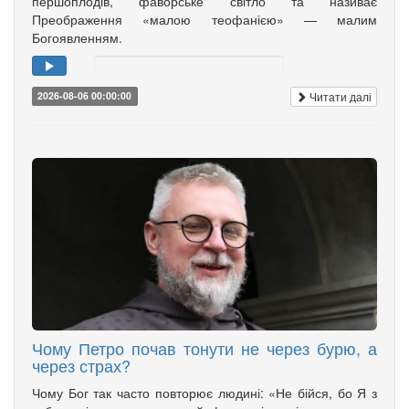
першоплодів, фаворське світло та називає
Преображення «малою теофанією» — малим
Богоявленням.
Читати далі
2026-08-06 00:00:00
Чому Петро почав тонути не через бурю, а
через страх?
Чому Бог так часто повторює людині: «Не бійся, бо Я з