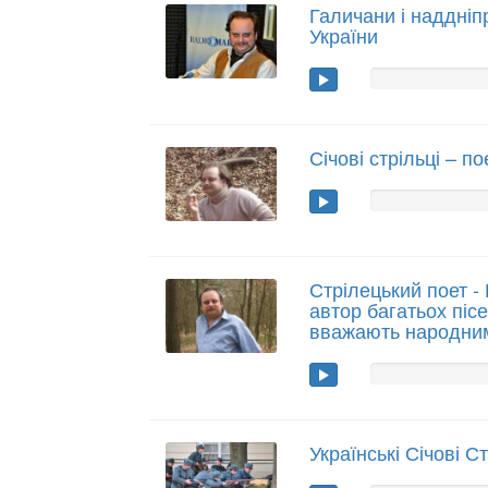
Галичани і наддніп
України
Січові стрільці – п
Стрілецький поет -
автор багатьох пісе
вважають народни
Українські Січові Ст