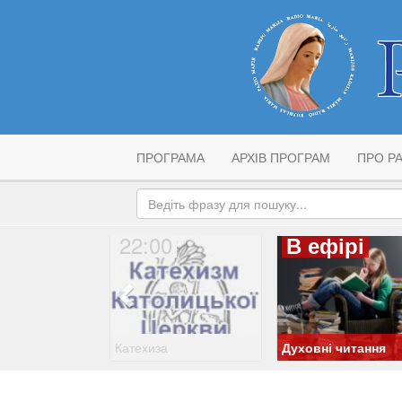
ПРОГРАМА
АРХІВ ПРОГРАМ
ПРО РА
22:00
В ефірі
Катехиза
Духовні читання