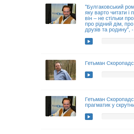
"Булгаковський ром
яку варто читати і 
він – не стільки про
про рідний дім, про
друзів та родину", 
Гетьман Скоропадс
Гетьман Скоропадсь
прагматик у скрутн