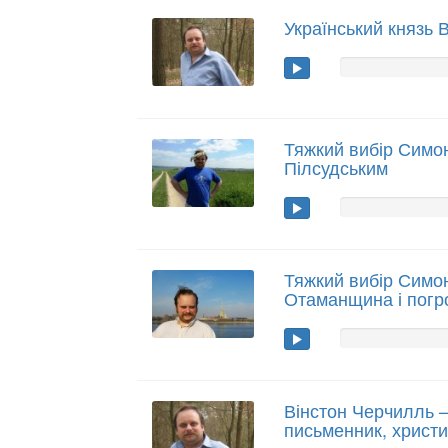
Український князь
Тяжкий вибір Симо
Пілсудським
Тяжкий вибір Симо
Отаманщина і погр
Вінстон Черчилль – 
письменник, христ