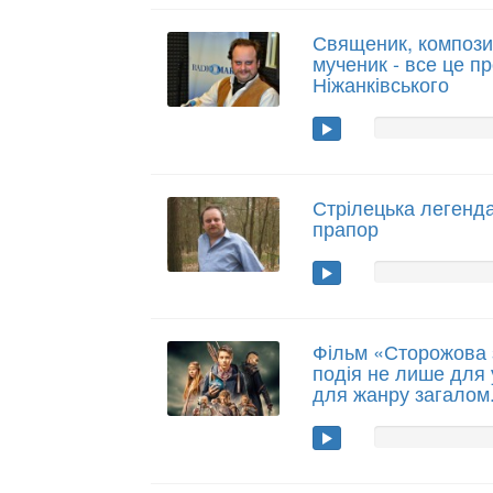
Священик, компози
мученик - все це п
Ніжанківського
Стрілецька легенда
прапор
Фільм «Сторожова 
подія не лише для у
для жанру загалом