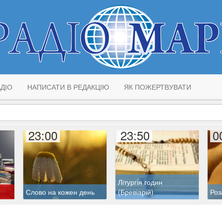
ДІО
НАПИСАТИ В РЕДАКЦІЮ
ЯК ПОЖЕРТВУВАТИ
23:00
23:50
0
Літургія годин
Слово на кожен день
(Бревіарій)
Роз