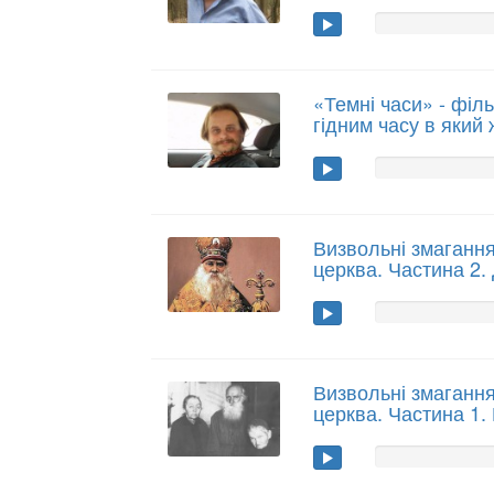
«Темні часи» - філь
гідним часу в який
Визвольні змаганн
церква. Частина 2. 
Визвольні змаганн
церква. Частина 1. 